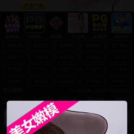
▶
预约观看
👥 角色图鉴
· 龙族第二季全角色
深入
龙族动漫第二季
角色世界，了解每一位
龙族角色
的背
景与成长，感受
龙族第二季
的人物魅力。
路明非
诺诺
楚子航
龙族血脉 · 主角
红发女巫 · 关键人物
狮心会 · 执行部