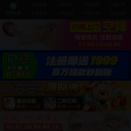
7
周边资讯 · 新品
8.3
龙族动漫第二季
热榜实时更新，更多
角色
与
剧情
等你探索。
🕐 最新更新
· 龙族第二季持续放送
追踪
龙族动漫第二季
每一集的最新动态，第一时间掌握
剧情
走向
与
角色发展
。
龙族第二季 · 龙影
龙族第二季 · 王座
NEW
今日更新
明日更新
🕐 刚刚
⏳ 明日
悬疑
史诗
▶
▶
预约观看
预约观看
龙族第二季 · 终章
即将上线
⭐ 期待
终章