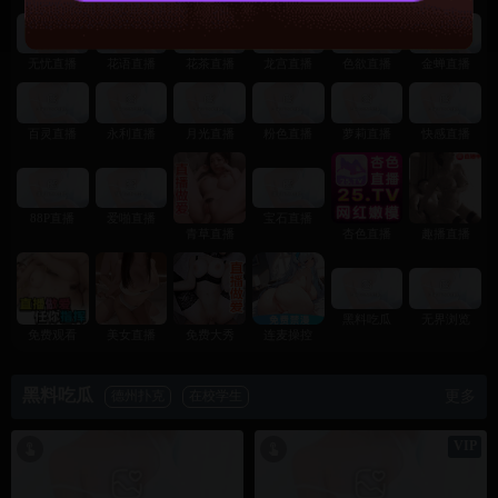
📰 周边资讯
· 龙族第二季动态
获取
龙族动漫第二季
最新周边资讯，包括
龙族第二季
活
动、衍生品与粉丝社区动态。
2026-07-23
龙族第二季 主题展即将登陆上海
龙族动漫第二季官方主题展将于8月在上海举办，现场还原卡塞尔学
院场景，更有
龙族第二季
限定周边首发。
2026-07-22
龙族第二季 原声带正式发布
龙族动漫第二季原声带已上线，包含25首史诗级配乐，由知名作曲家
操刀，完美呈现
龙族第二季
的宏大氛围。
2026-07-21
龙族第二季 声优访谈特辑
龙族第二季声优团队独家访谈，揭秘配音幕后故事，了解
龙族动漫第