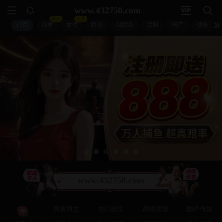
🐉
☰
龙族动漫
· 第二季
🔥 热播
🎬 预告
👥 图鉴
龙族动漫第二季 · 王者归来
首页
›
龙族动漫第二季
›
全面解析与精彩内容
龙族第二季 · 全新剧情
史诗奇幻续作，龙族世界全面展开
龙族角色 · 全收录
路明非的成长之路，龙族秘闻揭晓
卡塞尔学院精英，龙族血脉觉醒
🔥 热门推荐
· 龙族动漫第二季必看
汇集
龙族第二季
最受关注的精彩内容，从
角色图鉴
到
剧情
预告
，一站式探索龙族世界。
龙族第二季 · 觉醒
龙族第二季 · 秘闻
NEW
更新至第3集
更新至第3集
🔥 9.2分
🔥 9.0分
热血
奇幻
▶
▶
预约观看
预约观看