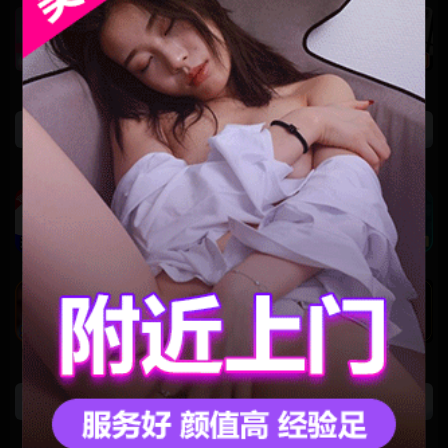
凯撒
昂热校长
神秘龙族
学生会 · 领袖
卡塞尔 · 领袖
远古存在 · 谜团
🎬 剧情预告
· 龙族第二季高燃片段
抢先观看
龙族动漫第二季
精彩预告，感受
龙族第二季
的视
觉震撼与史诗叙事。
▶
龙族第二季 · 龙之觉醒
路明非体内的龙血全面觉醒，卡塞尔学院迎来最震撼的时刻。
▶
龙族第二季 · 王座之争
龙族王座争夺战全面爆发，各方势力逐鹿中原，谁将登顶？