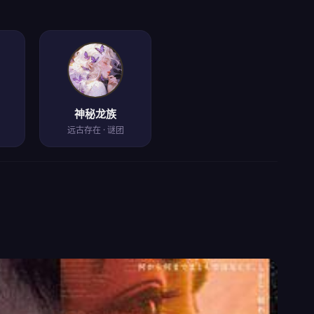
神秘龙族
远古存在 · 谜团