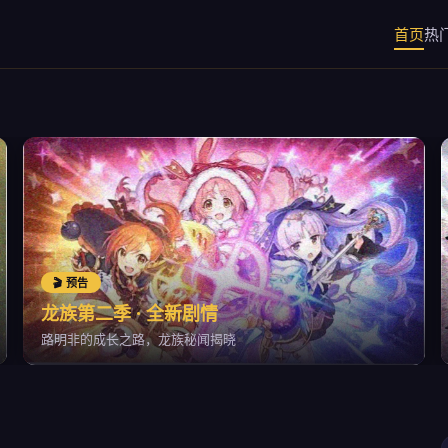
首页
热
🎬 预告
龙族第二季 · 全新剧情
路明非的成长之路，龙族秘闻揭晓