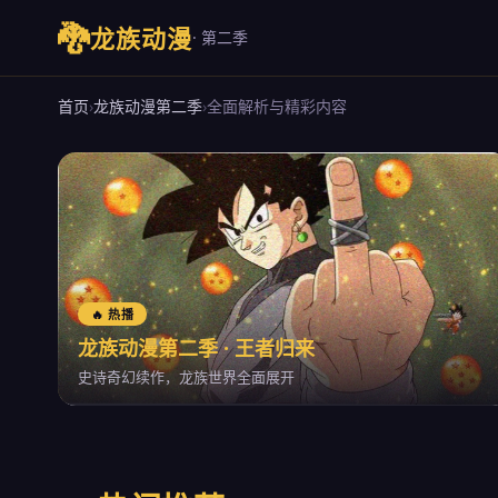
🐉
龙族动漫
· 第二季
首页
›
龙族动漫第二季
›
全面解析与精彩内容
🔥 热播
龙族动漫第二季 · 王者归来
史诗奇幻续作，龙族世界全面展开