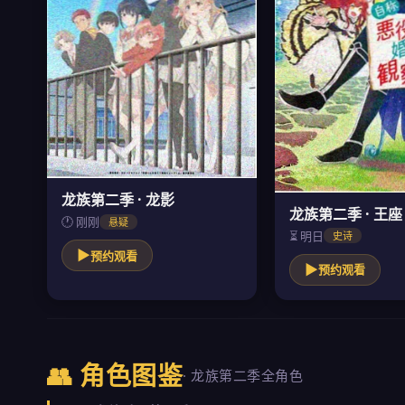
龙族第二季 · 龙影
龙族第二季 · 王座
🕐 刚刚
悬疑
⏳ 明日
史诗
▶
预约观看
▶
预约观看
👥 角色图鉴
· 龙族第二季全角色