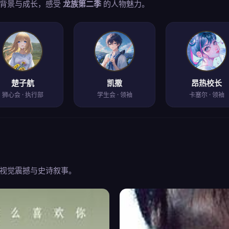
背景与成长，感受
龙族第二季
的人物魅力。
楚子航
凯撒
昂热校长
狮心会 · 执行部
学生会 · 领袖
卡塞尔 · 领袖
视觉震撼与史诗叙事。