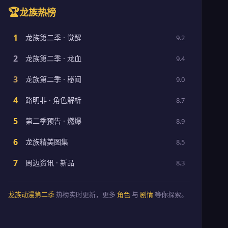
🏆
龙族热榜
1
龙族第二季 · 觉醒
9.2
2
龙族第二季 · 龙血
9.4
3
龙族第二季 · 秘闻
9.0
4
路明非 · 角色解析
8.7
5
第二季预告 · 燃爆
8.9
6
龙族精美图集
8.5
7
周边资讯 · 新品
8.3
龙族动漫第二季
热榜实时更新，更多
角色
与
剧情
等你探索。