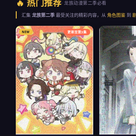
🔥 热门推荐
· 龙族动漫第二季必看
汇集
龙族第二季
最受关注的精彩内容，从
角色图鉴
到
NEW
更新至第3集