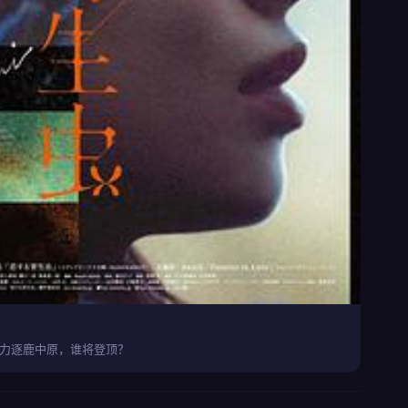
力逐鹿中原，谁将登顶？