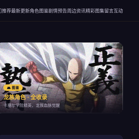
门推荐
最新更新
角色图鉴
剧情预告
周边资讯
精彩图集
留言互动
👥 图鉴
龙族角色 · 全收录
卡塞尔学院精英，龙族血脉觉醒