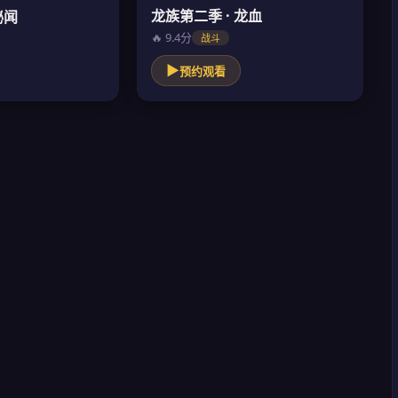
龙族第二季 · 龙血
秘闻
🔥 9.4分
战斗
▶
预约观看