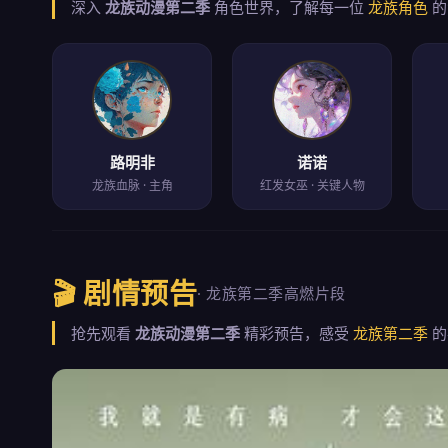
深入
龙族动漫第二季
角色世界，了解每一位
龙族角色
的
路明非
诺诺
龙族血脉 · 主角
红发女巫 · 关键人物
🎬 剧情预告
· 龙族第二季高燃片段
抢先观看
龙族动漫第二季
精彩预告，感受
龙族第二季
的