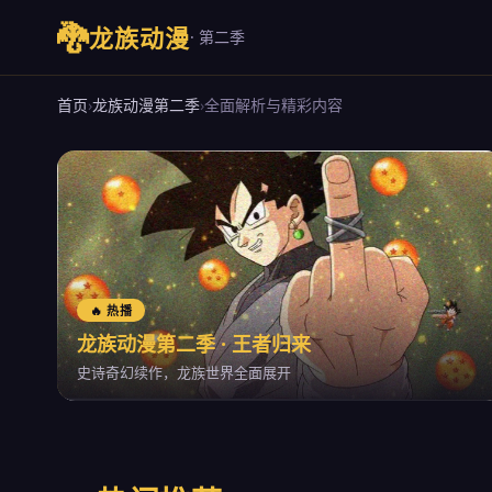
🐉
龙族动漫
· 第二季
首页
›
龙族动漫第二季
›
全面解析与精彩内容
🔥 热播
龙族动漫第二季 · 王者归来
史诗奇幻续作，龙族世界全面展开