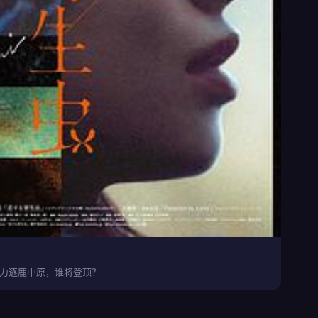
力逐鹿中原，谁将登顶？