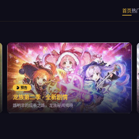
首页
热
🎬 预告
龙族第二季 · 全新剧情
路明非的成长之路，龙族秘闻揭晓