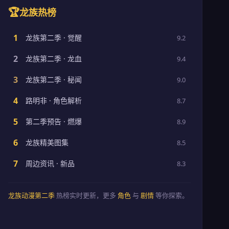
🏆
龙族热榜
1
龙族第二季 · 觉醒
9.2
2
龙族第二季 · 龙血
9.4
3
龙族第二季 · 秘闻
9.0
4
路明非 · 角色解析
8.7
5
第二季预告 · 燃爆
8.9
6
龙族精美图集
8.5
7
周边资讯 · 新品
8.3
龙族动漫第二季
热榜实时更新，更多
角色
与
剧情
等你探索。