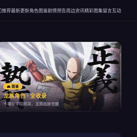
门推荐
最新更新
角色图鉴
剧情预告
周边资讯
精彩图集
留言互动
👥 图鉴
龙族角色 · 全收录
卡塞尔学院精英，龙族血脉觉醒