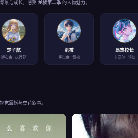
背景与成长，感受
龙族第二季
的人物魅力。
楚子航
凯撒
昂热校长
狮心会 · 执行部
学生会 · 领袖
卡塞尔 · 领袖
视觉震撼与史诗叙事。