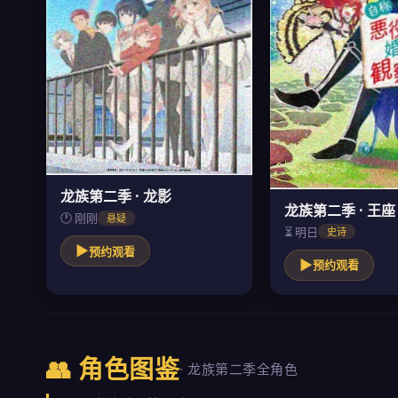
龙族第二季 · 龙影
龙族第二季 · 王座
🕐 刚刚
悬疑
⏳ 明日
史诗
▶
预约观看
▶
预约观看
👥 角色图鉴
· 龙族第二季全角色