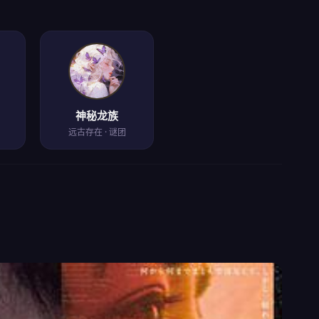
神秘龙族
远古存在 · 谜团