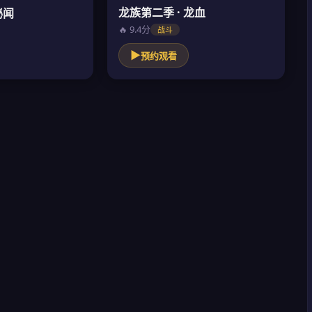
龙族第二季 · 龙血
秘闻
🔥 9.4分
战斗
▶
预约观看