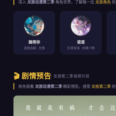
深入
龙族动漫第二季
角色世界，了解每一位
龙族角色
的
路明非
诺诺
龙族血脉 · 主角
红发女巫 · 关键人物
🎬 剧情预告
· 龙族第二季高燃片段
抢先观看
龙族动漫第二季
精彩预告，感受
龙族第二季
的