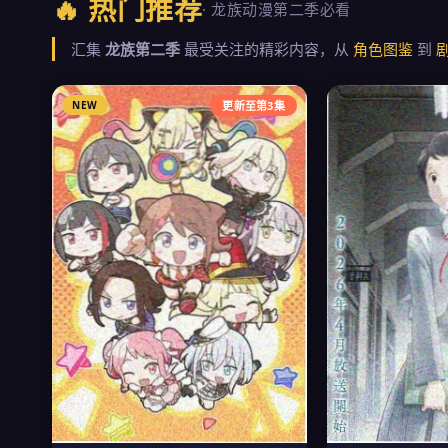
🔥 热门推荐
· 龙族动漫第二季必看
汇集
龙族第二季
最受关注的精彩内容，从
角色图鉴
到
NEW
更新至第3集